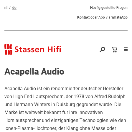
nl
de
Häufig gestellte Fragen
Kontakt
oder App via
WhatsApp
Nav
öf
Acapella Audio
Acapella Audio ist ein renommierter deutscher Hersteller
von High-End-Lautsprechern, der 1978 von Alfred Rudolph
Qual der Wahl?
und Hermann Winters in Duisburg gegründet wurde. Die
Marke ist weltweit bekannt für ihre innovativen
Warum kommen Sie nicht vorbei und
Hornlautsprecher und einzigartigen Technologien wie den
hören erstmal Probe? Dadurch stellen
Ionen-Plasma-Hochtöner, der Klang ohne Masse oder
Sie sicher, dass Sie die richtige Wahl