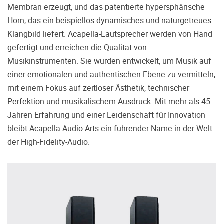
treffen.
Membran erzeugt, und das patentierte hypersphärische
Horn, das ein beispiellos dynamisches und naturgetreues
Oft werden Produkte auf Empfehlung
Dritter oder z.B. aufgrund einer Rezension
Klangbild liefert. Acapella-Lautsprecher werden von Hand
gekauft. Leider bereuen viele Menschen ihre
gefertigt und erreichen die Qualität von
Entscheidung, weil ihr persönlicher
Musikinstrumenten. Sie wurden entwickelt, um Musik auf
Geschmack doch anders ist als der
einer emotionalen und authentischen Ebene zu vermitteln,
Geschmack desjenigen, auf den sie gehört
mit einem Fokus auf zeitloser Ästhetik, technischer
haben. Deshalb bieten wir Ihnen die
Möglichkeit, Ihr(e) Wunschgerät(e) ganz
Perfektion und musikalischem Ausdruck. Mit mehr als 45
ohne Zeitdruck in unserem Palazzo
Jahren Erfahrung und einer Leidenschaft für Innovation
Hörschloss Probe zu hören. Nutzen Sie
bleibt Acapella Audio Arts ein führender Name in der Welt
diese Möglichkeit!
der High-Fidelity-Audio.
Vereinbaren Sie einen Hörtermin.