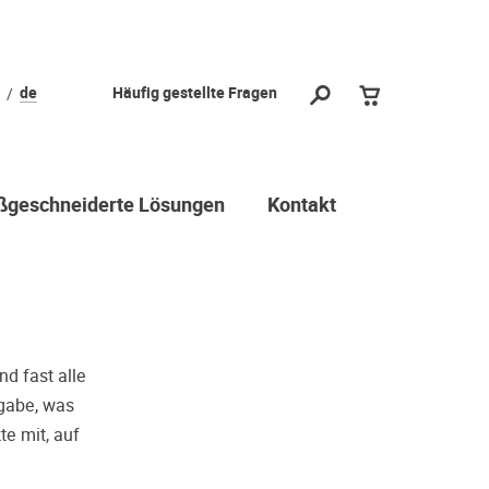
l?
de
Häufig gestellte Fragen
 vorbei und
durch stellen
ichtige Wahl
geschneiderte Lösungen
Kontakt
 Dritter oder z.B. aufgrund
reuen viele Menschen ihre
r Geschmack doch anders ist als
 sie gehört haben. Deshalb
hr(e) Wunschgerät(e) ganz ohne
d fast alle
chloss Probe zu hören. Nutzen
rgabe, was
te mit, auf
min.