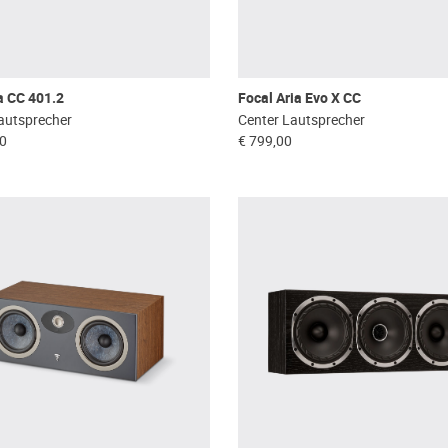
a CC 401.2
Focal Aria Evo X CC
autsprecher
Center Lautsprecher
00
€ 799,00