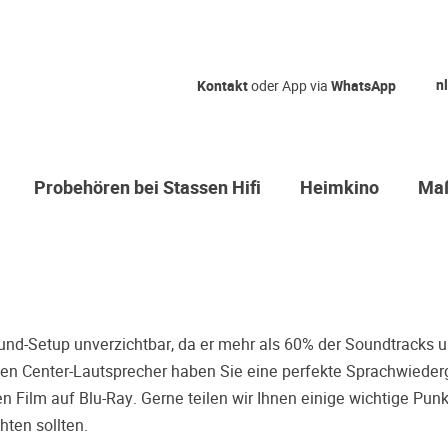
Qual der Wah
nl
Kontakt
oder App via
WhatsApp
Warum kommen Sie nicht
hören erstmal Probe? Da
Sie sicher, dass Sie die r
Probehören bei Stassen Hifi
Heimkino
Maß
treffen.
Oft werden Produkte auf Empfehlung
einer Rezension gekauft. Leider be
Entscheidung, weil ihr persönliche
der Geschmack desjenigen, auf den
bieten wir Ihnen die Möglichkeit, I
und-Setup unverzichtbar, da er mehr als 60% der Soundtracks un
Zeitdruck in unserem Palazzo Hörs
sigen Center-Lautsprecher haben Sie eine perfekte Sprachwiede
Sie diese Möglichkeit!
en Film auf Blu-Ray. Gerne teilen wir Ihnen einige wichtige Punk
hten sollten.
Vereinbaren Sie einen Hörter