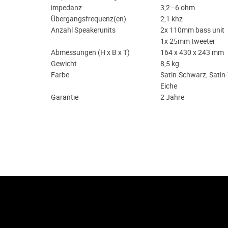
impedanz
3,2 - 6 ohm
Übergangsfrequenz(en)
2,1 khz
Anzahl Speakerunits
2x 110mm bass unit
1x 25mm tweeter
Abmessungen (H x B x T)
164 x 430 x 243 mm
Gewicht
8,5 kg
Farbe
Satin-Schwarz, Satin
Eiche
Garantie
2 Jahre