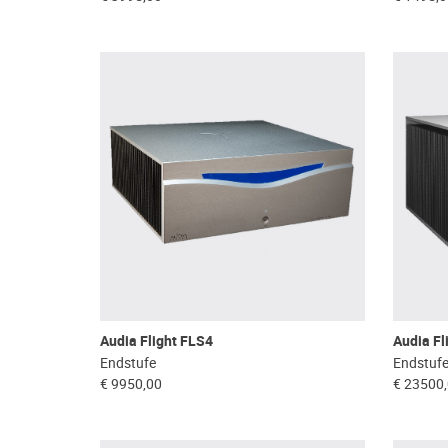
Audia Flight FLS4
Audia Fl
Endstufe
Endstuf
€ 9950,00
€ 23500