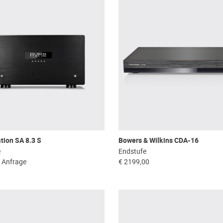
tion SA 8.3 S
Bowers & Wilkins CDA-16
e
Endstufe
f Anfrage
€ 2199,00