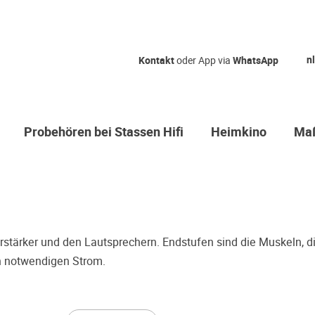
Qual der Wah
nl
Kontakt
oder App via
WhatsApp
Warum kommen Sie nicht
hören erstmal Probe? Da
Sie sicher, dass Sie die r
Probehören bei Stassen Hifi
Heimkino
Maß
treffen.
Oft werden Produkte auf Empfehlung
einer Rezension gekauft. Leider be
Entscheidung, weil ihr persönliche
der Geschmack desjenigen, auf den
bieten wir Ihnen die Möglichkeit, I
stärker und den Lautsprechern. Endstufen sind die Muskeln, di
Zeitdruck in unserem Palazzo Hörs
en notwendigen Strom.
Sie diese Möglichkeit!
Vereinbaren Sie einen Hörter