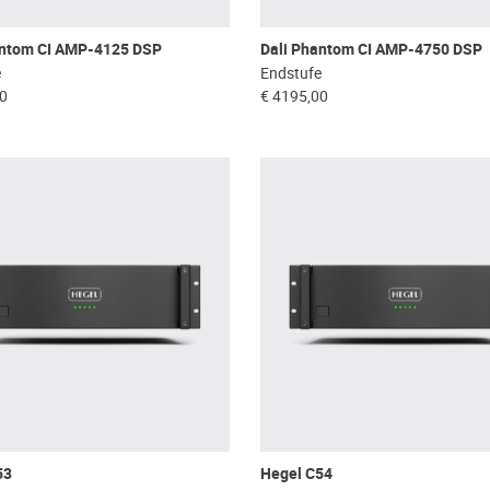
antom CI AMP-4125 DSP
Dali Phantom CI AMP-4750 DSP
e
Endstufe
00
€ 4195,00
53
Hegel C54