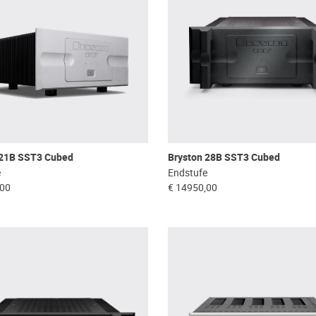
 21B SST3 Cubed
Bryston 28B SST3 Cubed
e
Endstufe
,00
€ 14950,00