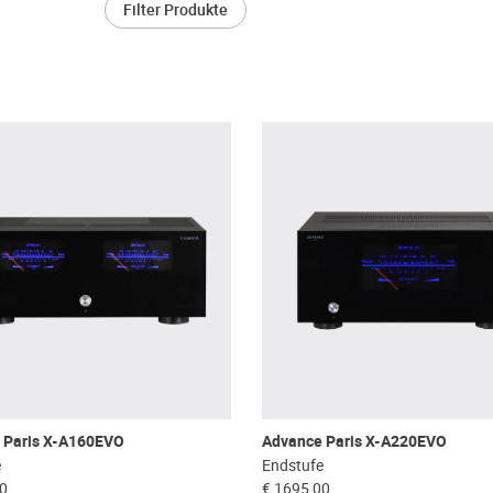
Filter Produkte
 Paris X-A160EVO
Advance Paris X-A220EVO
e
Endstufe
00
€ 1695,00