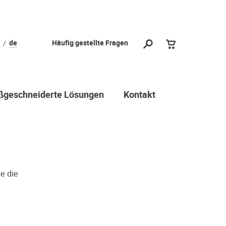
l?
de
Häufig gestellte Fragen
 vorbei und
durch stellen
ichtige Wahl
geschneiderte Lösungen
Kontakt
 Dritter oder z.B. aufgrund
reuen viele Menschen ihre
r Geschmack doch anders ist als
 sie gehört haben. Deshalb
hr(e) Wunschgerät(e) ganz ohne
e die
chloss Probe zu hören. Nutzen
min.