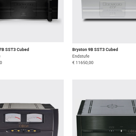
 7B SST3 Cubed
Bryston 9B SST3 Cubed
e
Endstufe
00
€ 11650,00