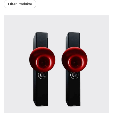
treffen.
Filter Produkte
Oft werden Produkte auf Empfehlung
Dritter oder z.B. aufgrund einer Rezension
gekauft. Leider bereuen viele Menschen ihre
Entscheidung, weil ihr persönlicher
Geschmack doch anders ist als der
Geschmack desjenigen, auf den sie gehört
haben. Deshalb bieten wir Ihnen die
Möglichkeit, Ihr(e) Wunschgerät(e) ganz
ohne Zeitdruck in unserem Palazzo
Hörschloss Probe zu hören. Nutzen Sie
diese Möglichkeit!
Vereinbaren Sie einen Hörtermin.