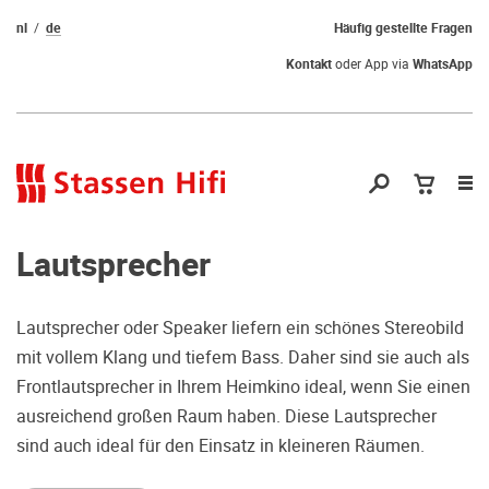
nl
de
Häufig gestellte Fragen
Kontakt
oder App via
WhatsApp
Nav
öf
Lautsprecher
Lautsprecher oder Speaker liefern ein schönes Stereobild
mit vollem Klang und tiefem Bass. Daher sind sie auch als
Qual der Wahl?
Frontlautsprecher in Ihrem Heimkino ideal, wenn Sie einen
ausreichend großen Raum haben. Diese Lautsprecher
Warum kommen Sie nicht vorbei und
sind auch ideal für den Einsatz in kleineren Räumen.
hören erstmal Probe? Dadurch stellen
Sie sicher, dass Sie die richtige Wahl