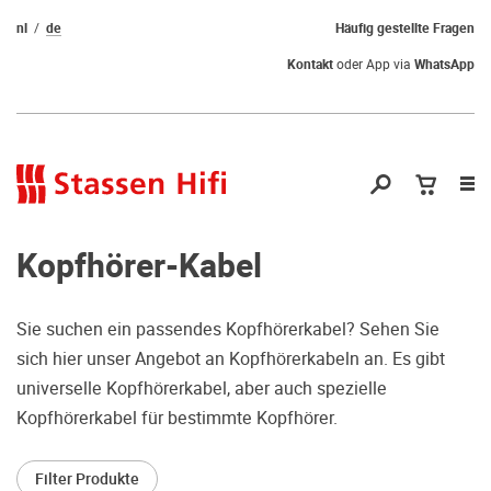
nl
de
Häufig gestellte Fragen
Kontakt
oder App via
WhatsApp
Nav
öf
Kopfhörer-Kabel
Sie suchen ein passendes Kopfhörerkabel? Sehen Sie
sich hier unser Angebot an Kopfhörerkabeln an. Es gibt
Qual der Wahl?
universelle Kopfhörerkabel, aber auch spezielle
Kopfhörerkabel für bestimmte Kopfhörer.
Warum kommen Sie nicht vorbei und
hören erstmal Probe? Dadurch stellen
Filter Produkte
Sie sicher, dass Sie die richtige Wahl