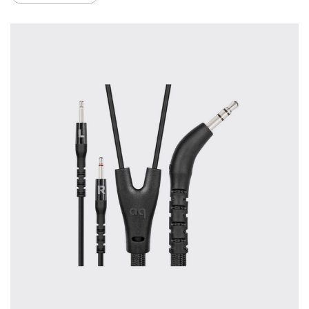
treffen.
Oft werden Produkte auf Empfehlung
Dritter oder z.B. aufgrund einer Rezension
gekauft. Leider bereuen viele Menschen ihre
Entscheidung, weil ihr persönlicher
Geschmack doch anders ist als der
Geschmack desjenigen, auf den sie gehört
haben. Deshalb bieten wir Ihnen die
Möglichkeit, Ihr(e) Wunschgerät(e) ganz
ohne Zeitdruck in unserem Palazzo
Hörschloss Probe zu hören. Nutzen Sie
diese Möglichkeit!
Vereinbaren Sie einen Hörtermin.