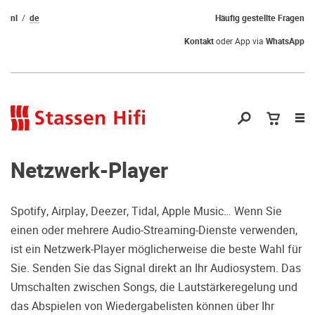
nl
de
Häufig gestellte Fragen
Kontakt
oder App via
WhatsApp
Nav
öf
Netzwerk-Player
Spotify, Airplay, Deezer, Tidal, Apple Music… Wenn Sie
einen oder mehrere Audio-Streaming-Dienste verwenden,
Qual der Wahl?
ist ein Netzwerk-Player möglicherweise die beste Wahl für
Sie. Senden Sie das Signal direkt an Ihr Audiosystem. Das
Warum kommen Sie nicht vorbei und
Umschalten zwischen Songs, die Lautstärkeregelung und
hören erstmal Probe? Dadurch stellen
das Abspielen von Wiedergabelisten können über Ihr
Sie sicher, dass Sie die richtige Wahl