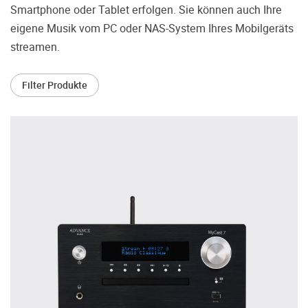
treffen.
Smartphone oder Tablet erfolgen. Sie können auch Ihre
eigene Musik vom PC oder NAS-System Ihres Mobilgeräts
Oft werden Produkte auf Empfehlung
Dritter oder z.B. aufgrund einer Rezension
streamen.
gekauft. Leider bereuen viele Menschen ihre
Entscheidung, weil ihr persönlicher
Filter Produkte
Geschmack doch anders ist als der
Geschmack desjenigen, auf den sie gehört
haben. Deshalb bieten wir Ihnen die
Möglichkeit, Ihr(e) Wunschgerät(e) ganz
ohne Zeitdruck in unserem Palazzo
Hörschloss Probe zu hören. Nutzen Sie
diese Möglichkeit!
Vereinbaren Sie einen Hörtermin.