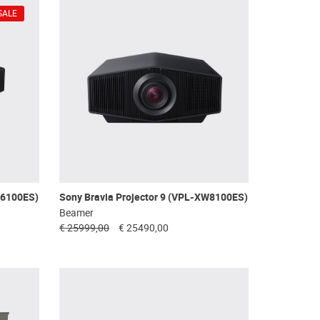
SALE
W6100ES)
Sony Bravia Projector 9 (VPL-XW8100ES)
Beamer
€ 25999,00
€ 25490,00