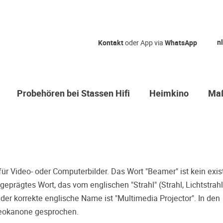
Qual der Wah
nl
Kontakt
oder App via
WhatsApp
Warum kommen Sie nicht
hören erstmal Probe? Da
Sie sicher, dass Sie die r
Probehören bei Stassen Hifi
Heimkino
Maß
treffen.
Oft werden Produkte auf Empfehlung
einer Rezension gekauft. Leider be
Entscheidung, weil ihr persönliche
der Geschmack desjenigen, auf den
bieten wir Ihnen die Möglichkeit, I
 für Video- oder Computerbilder. Das Wort "Beamer" ist kein exi
Zeitdruck in unserem Palazzo Hörs
eprägtes Wort, das vom englischen "Strahl" (Strahl, Lichtstrahl
Sie diese Möglichkeit!
r der korrekte englische Name ist "Multimedia Projector". In den
deokanone gesprochen.
Vereinbaren Sie einen Hörter