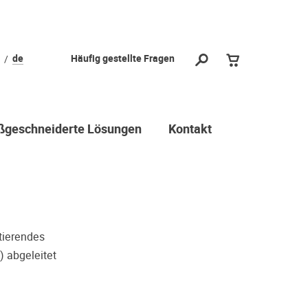
l?
de
Häufig gestellte Fragen
 vorbei und
durch stellen
ichtige Wahl
geschneiderte Lösungen
Kontakt
 Dritter oder z.B. aufgrund
reuen viele Menschen ihre
r Geschmack doch anders ist als
 sie gehört haben. Deshalb
hr(e) Wunschgerät(e) ganz ohne
stierendes
chloss Probe zu hören. Nutzen
) abgeleitet
min.