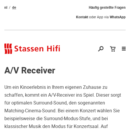
nl
de
Häufig gestellte Fragen
Kontakt
oder App via
WhatsApp
Nav
öf
A/V Receiver
Um ein Kinoerlebnis in Ihrem eigenen Zuhause zu
schaffen, kommt ein A/V-Receiver ins Spiel. Dieser sorgt
Qual der Wahl?
für optimalen Surround-Sound, den sogenannten
Matching-Cinema-Sound. Bei einem Konzert wählen Sie
Warum kommen Sie nicht vorbei und
beispielsweise die Surround-Modus-Stufe, und bei
hören erstmal Probe? Dadurch stellen
klassischer Musik den Modus für Konzertsaal. Auf
Sie sicher, dass Sie die richtige Wahl