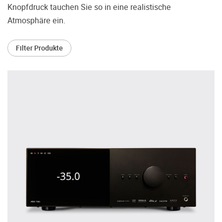
treffen.
Knopfdruck tauchen Sie so in eine realistische
Atmosphäre ein.
Oft werden Produkte auf Empfehlung
Dritter oder z.B. aufgrund einer Rezension
gekauft. Leider bereuen viele Menschen ihre
Filter Produkte
Entscheidung, weil ihr persönlicher
Geschmack doch anders ist als der
Geschmack desjenigen, auf den sie gehört
haben. Deshalb bieten wir Ihnen die
Möglichkeit, Ihr(e) Wunschgerät(e) ganz
ohne Zeitdruck in unserem Palazzo
Hörschloss Probe zu hören. Nutzen Sie
diese Möglichkeit!
Vereinbaren Sie einen Hörtermin.