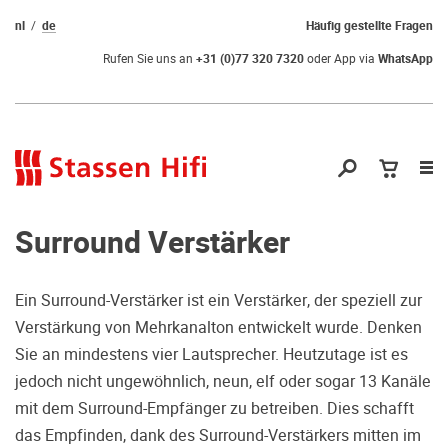
nl
de
Häufig gestellte Fragen
Rufen Sie uns an
+31 (0)77 320 7320
oder App via
WhatsApp
Nav
öf
Surround Verstärker
Ein Surround-Verstärker ist ein Verstärker, der speziell zur
Verstärkung von Mehrkanalton entwickelt wurde. Denken
Qual der Wahl?
Sie an mindestens vier Lautsprecher. Heutzutage ist es
jedoch nicht ungewöhnlich, neun, elf oder sogar 13 Kanäle
Warum kommen Sie nicht vorbei und
mit dem Surround-Empfänger zu betreiben. Dies schafft
hören erstmal Probe? Dadurch stellen
das Empfinden, dank des Surround-Verstärkers mitten im
Sie sicher, dass Sie die richtige Wahl