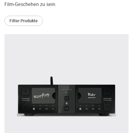
treffen.
Film-Geschehen zu sein.
Oft werden Produkte auf Empfehlung
Dritter oder z.B. aufgrund einer Rezension
Filter Produkte
gekauft. Leider bereuen viele Menschen ihre
Entscheidung, weil ihr persönlicher
Geschmack doch anders ist als der
Geschmack desjenigen, auf den sie gehört
haben. Deshalb bieten wir Ihnen die
Möglichkeit, Ihr(e) Wunschgerät(e) ganz
ohne Zeitdruck in unserem Palazzo
Hörschloss Probe zu hören. Nutzen Sie
diese Möglichkeit!
Vereinbaren Sie einen Hörtermin.