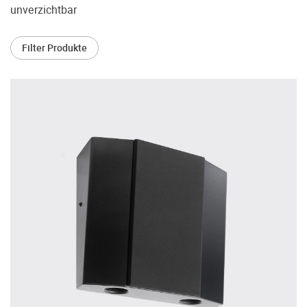
treffen.
unverzichtbar
Oft werden Produkte auf Empfehlung
Dritter oder z.B. aufgrund einer Rezension
Filter Produkte
gekauft. Leider bereuen viele Menschen ihre
Entscheidung, weil ihr persönlicher
Geschmack doch anders ist als der
Geschmack desjenigen, auf den sie gehört
haben. Deshalb bieten wir Ihnen die
Möglichkeit, Ihr(e) Wunschgerät(e) ganz
ohne Zeitdruck in unserem Palazzo
Hörschloss Probe zu hören. Nutzen Sie
diese Möglichkeit!
Vereinbaren Sie einen Hörtermin.