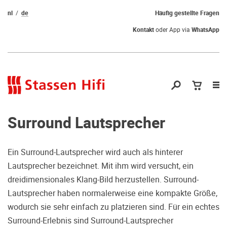
nl
de
Häufig gestellte Fragen
Kontakt
oder App via
WhatsApp
Nav
öf
Surround Lautsprecher
Ein Surround-Lautsprecher wird auch als hinterer
Lautsprecher bezeichnet. Mit ihm wird versucht, ein
Qual der Wahl?
dreidimensionales Klang-Bild herzustellen. Surround-
Lautsprecher haben normalerweise eine kompakte Größe,
Warum kommen Sie nicht vorbei und
wodurch sie sehr einfach zu platzieren sind. Für ein echtes
hören erstmal Probe? Dadurch stellen
Surround-Erlebnis sind Surround-Lautsprecher
Sie sicher, dass Sie die richtige Wahl