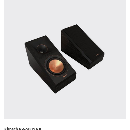
Klipsch RP-500SA II