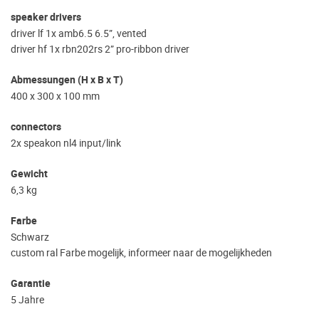
speaker drivers
driver lf 1x amb6.5 6.5”, vented
driver hf 1x rbn202rs 2” pro-ribbon driver
Abmessungen (H x B x T)
400 x 300 x 100 mm
connectors
2x speakon nl4 input/link
Gewicht
6,3 kg
Farbe
Schwarz
custom ral Farbe mogelijk, informeer naar de mogelijkheden
Garantie
5 Jahre