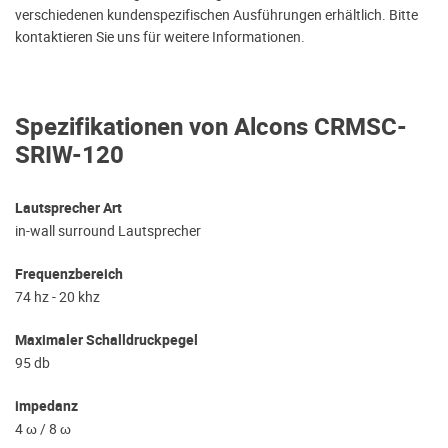
verschiedenen kundenspezifischen Ausführungen erhältlich. Bitte
kontaktieren Sie uns für weitere Informationen.
Spezifikationen von Alcons CRMSC-
SRIW-120
Lautsprecher Art
in-wall surround Lautsprecher
Frequenzbereich
74 hz - 20 khz
Maximaler Schalldruckpegel
95 db
impedanz
4 ω / 8 ω