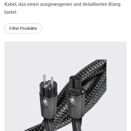
treffen.
Kabel, das einen ausgewogenen und detaillierten Klang
bietet.
Oft werden Produkte auf Empfehlung
Dritter oder z.B. aufgrund einer Rezension
gekauft. Leider bereuen viele Menschen ihre
Filter Produkte
Entscheidung, weil ihr persönlicher
Geschmack doch anders ist als der
Geschmack desjenigen, auf den sie gehört
haben. Deshalb bieten wir Ihnen die
Möglichkeit, Ihr(e) Wunschgerät(e) ganz
ohne Zeitdruck in unserem Palazzo
Hörschloss Probe zu hören. Nutzen Sie
diese Möglichkeit!
Vereinbaren Sie einen Hörtermin.