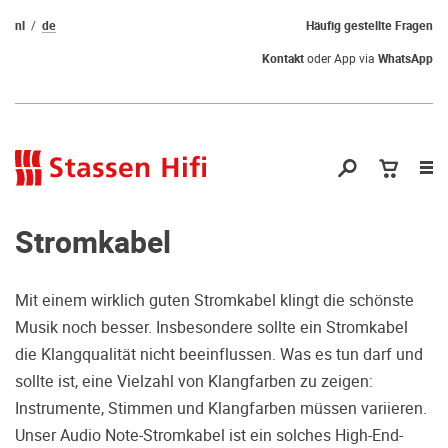
nl
de
Häufig gestellte Fragen
Kontakt
oder App via
WhatsApp
Nav
öf
Stromkabel
Mit einem wirklich guten Stromkabel klingt die schönste
Musik noch besser. Insbesondere sollte ein Stromkabel
Qual der Wahl?
die Klangqualität nicht beeinflussen. Was es tun darf und
sollte ist, eine Vielzahl von Klangfarben zu zeigen:
Warum kommen Sie nicht vorbei und
Instrumente, Stimmen und Klangfarben müssen variieren.
hören erstmal Probe? Dadurch stellen
Unser Audio Note-Stromkabel ist ein solches High-End-
Sie sicher, dass Sie die richtige Wahl