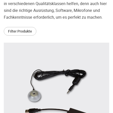
treffen.
in verschiedenen Qualitätsklassen helfen, denn auch hier
sind die richtige Ausrüstung, Software, Mikrofone und
Oft werden Produkte auf Empfehlung
Dritter oder z.B. aufgrund einer Rezension
Fachkenntnisse erforderlich, um es perfekt zu machen.
gekauft. Leider bereuen viele Menschen ihre
Entscheidung, weil ihr persönlicher
Filter Produkte
Geschmack doch anders ist als der
Geschmack desjenigen, auf den sie gehört
haben. Deshalb bieten wir Ihnen die
Möglichkeit, Ihr(e) Wunschgerät(e) ganz
ohne Zeitdruck in unserem Palazzo
Hörschloss Probe zu hören. Nutzen Sie
diese Möglichkeit!
Vereinbaren Sie einen Hörtermin.