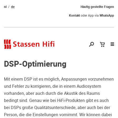
nl
de
Häufig gestellte Fragen
Kontakt
oder App via
WhatsApp
Nav
öf
DSP-Optimierung
Mit einem DSP ist es möglich, Anpassungen vorzunehmen
und Fehler zu korrigieren, die in einem Audiosystem
Qual der Wahl?
vorhanden, aber auch durch die Akustik des Raums
bedingt sind. Genau wie bei HiFi-Produkten gibt es auch
Warum kommen Sie nicht vorbei und
bei DSPs große Qualitätsunterschiede, aber auch bei der
hören erstmal Probe? Dadurch stellen
Person, die die Einstellungen vornimmt. Wir können dabei
Sie sicher, dass Sie die richtige Wahl