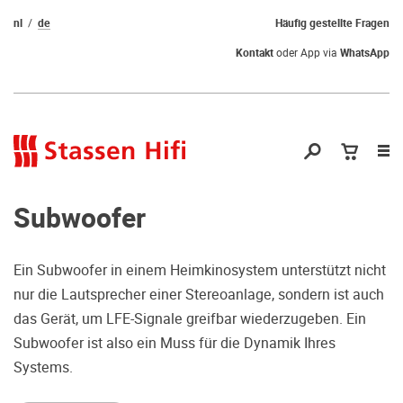
nl
de
Häufig gestellte Fragen
Kontakt
oder App via
WhatsApp
Nav
öf
Subwoofer
Ein Subwoofer in einem Heimkinosystem unterstützt nicht
nur die Lautsprecher einer Stereoanlage, sondern ist auch
Qual der Wahl?
das Gerät, um LFE-Signale greifbar wiederzugeben. Ein
Subwoofer ist also ein Muss für die Dynamik Ihres
Warum kommen Sie nicht vorbei und
Systems.
hören erstmal Probe? Dadurch stellen
Sie sicher, dass Sie die richtige Wahl