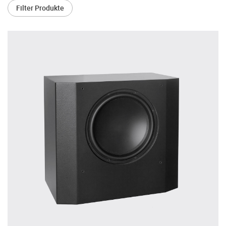
treffen.
Filter Produkte
Oft werden Produkte auf Empfehlung
Dritter oder z.B. aufgrund einer Rezension
gekauft. Leider bereuen viele Menschen ihre
Entscheidung, weil ihr persönlicher
Geschmack doch anders ist als der
Geschmack desjenigen, auf den sie gehört
haben. Deshalb bieten wir Ihnen die
Möglichkeit, Ihr(e) Wunschgerät(e) ganz
ohne Zeitdruck in unserem Palazzo
Hörschloss Probe zu hören. Nutzen Sie
diese Möglichkeit!
Vereinbaren Sie einen Hörtermin.