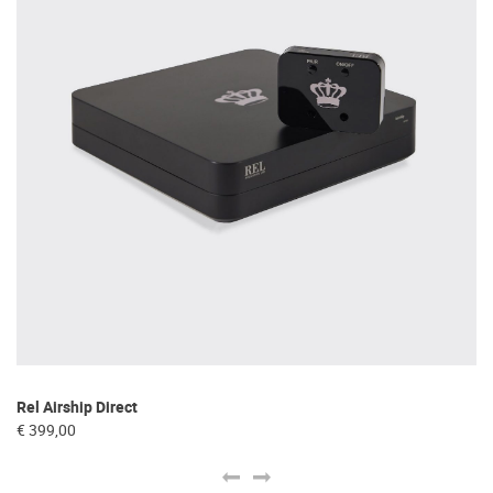
Rel Airship Direct
Bo
€ 399,00
€ 