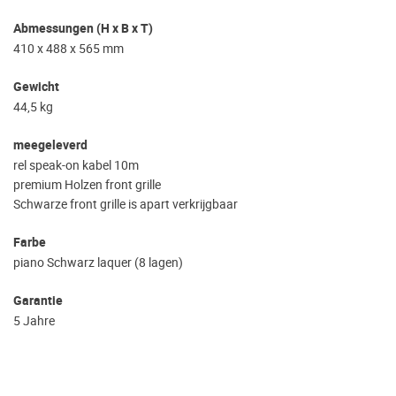
Abmessungen (H x B x T)
410 x 488 x 565 mm
Gewicht
44,5 kg
meegeleverd
rel speak-on kabel 10m
premium Holzen front grille
Schwarze front grille is apart verkrijgbaar
Farbe
piano Schwarz laquer (8 lagen)
Garantie
5 Jahre