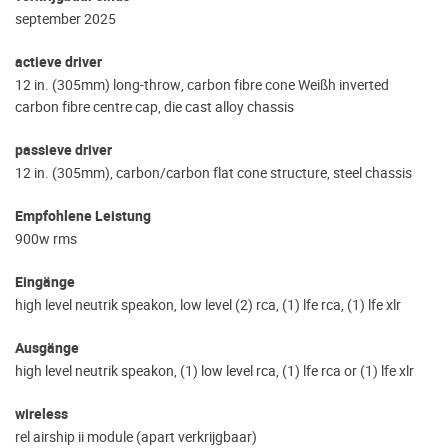
september 2025
actieve driver
12 in. (305mm) long-throw, carbon fibre cone Weißh inverted
carbon fibre centre cap, die cast alloy chassis
passieve driver
12 in. (305mm), carbon/carbon flat cone structure, steel chassis
Empfohlene Leistung
900w rms
Eingänge
high level neutrik speakon, low level (2) rca, (1) lfe rca, (1) lfe xlr
Ausgänge
high level neutrik speakon, (1) low level rca, (1) lfe rca or (1) lfe xlr
wireless
rel airship ii module (apart verkrijgbaar)