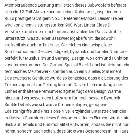
Atemberaubende Leistung Im Herzen dieses Subwoofers befindet
sich ein 12-Zoll-Aktivtreiber aus reiner Kohlefaser, inspiriert von
RELs prestigeträchtigem No.31 Reference-Modell. Dieser Treiber
wird von einem leistungsstarken 900-Watt Linear Class D-
Verstärker und einem nach unten abstrahlenden Passivstrahler
unterstützt, was zu einer Basswiedergabe führt, die sowohl
kraftvoll als auch raffiniert ist. Sie erleben eine beispiellose
Kombination aus Geschwindigkeit, Dynamik und tonaler Nuance –
perfekt für Musik, Film und Gaming. Design, wo Form und Funktion
zusammenkommen Der Carbon Special Black Label ist nicht nur ein
technisches Meisterwerk, sondern auch ein visuelles Statement.
Das erweiterte Gehäuse wurde so konzipiert, dass die Leistung des
Treibers optimal zur Geltung kommt. Das im Lieferumfang jeder
Einheit enthaltene Premium-Holzgitter fügt dem Design Wärme
hinzu und verbessert den Luftstrom für noch bessere Dynamik.
Subtile Details wie schwarze Kroneneinlagen, gebogene
Edelstahlgriffe und Präzisions-Nivellierzylinder unterstreichen den
exklusiven Charakter dieses Subwoofers. Jedes Element wurde mit
Blick auf Details und Funktionalität entworfen, sodass Sie nicht nur
hören, sondern auch sehen, dass Sie etwas Besonderes in Ihr Haus