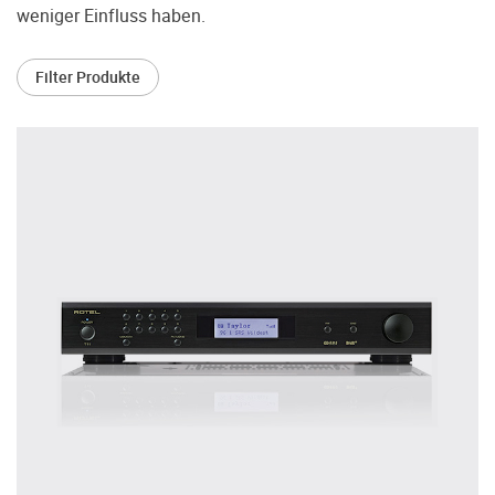
treffen.
weniger Einfluss haben.
Oft werden Produkte auf Empfehlung
Dritter oder z.B. aufgrund einer Rezension
Filter Produkte
gekauft. Leider bereuen viele Menschen ihre
Entscheidung, weil ihr persönlicher
Geschmack doch anders ist als der
Geschmack desjenigen, auf den sie gehört
haben. Deshalb bieten wir Ihnen die
Möglichkeit, Ihr(e) Wunschgerät(e) ganz
ohne Zeitdruck in unserem Palazzo
Hörschloss Probe zu hören. Nutzen Sie
diese Möglichkeit!
Vereinbaren Sie einen Hörtermin.