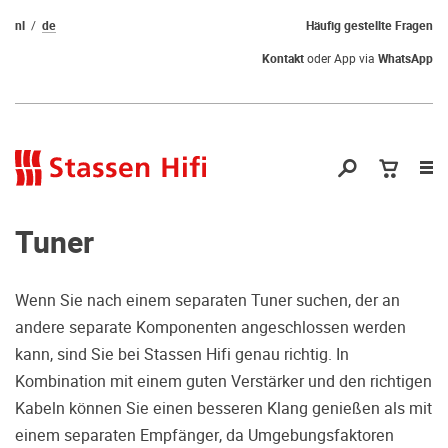
nl
de
Häufig gestellte Fragen
Kontakt
oder App via
WhatsApp
Nav
öf
Tuner
Wenn Sie nach einem separaten Tuner suchen, der an
andere separate Komponenten angeschlossen werden
Qual der Wahl?
kann, sind Sie bei Stassen Hifi genau richtig. In
Kombination mit einem guten Verstärker und den richtigen
Warum kommen Sie nicht vorbei und
Kabeln können Sie einen besseren Klang genießen als mit
hören erstmal Probe? Dadurch stellen
einem separaten Empfänger, da Umgebungsfaktoren
Sie sicher, dass Sie die richtige Wahl