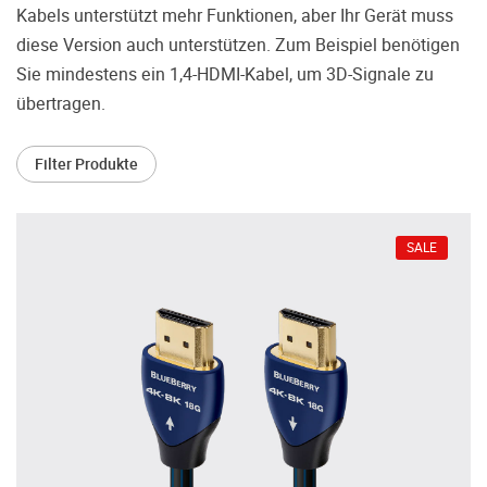
treffen.
Kabels unterstützt mehr Funktionen, aber Ihr Gerät muss
diese Version auch unterstützen. Zum Beispiel benötigen
Oft werden Produkte auf Empfehlung
Dritter oder z.B. aufgrund einer Rezension
Sie mindestens ein 1,4-HDMI-Kabel, um 3D-Signale zu
gekauft. Leider bereuen viele Menschen ihre
übertragen.
Entscheidung, weil ihr persönlicher
Geschmack doch anders ist als der
Filter Produkte
Geschmack desjenigen, auf den sie gehört
haben. Deshalb bieten wir Ihnen die
Möglichkeit, Ihr(e) Wunschgerät(e) ganz
ohne Zeitdruck in unserem Palazzo
SALE
Hörschloss Probe zu hören. Nutzen Sie
diese Möglichkeit!
Vereinbaren Sie einen Hörtermin.