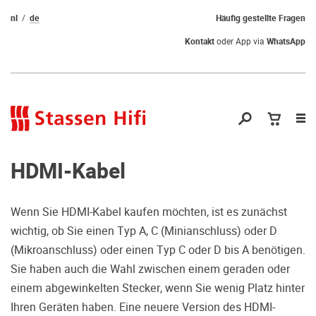
nl
de
Häufig gestellte Fragen
Kontakt
oder App via
WhatsApp
Nav
öf
HDMI-Kabel
Wenn Sie HDMI-Kabel kaufen möchten, ist es zunächst
wichtig, ob Sie einen Typ A, C (Minianschluss) oder D
Qual der Wahl?
(Mikroanschluss) oder einen Typ C oder D bis A benötigen.
Sie haben auch die Wahl zwischen einem geraden oder
Warum kommen Sie nicht vorbei und
einem abgewinkelten Stecker, wenn Sie wenig Platz hinter
hören erstmal Probe? Dadurch stellen
Ihren Geräten haben. Eine neuere Version des HDMI-
Sie sicher, dass Sie die richtige Wahl