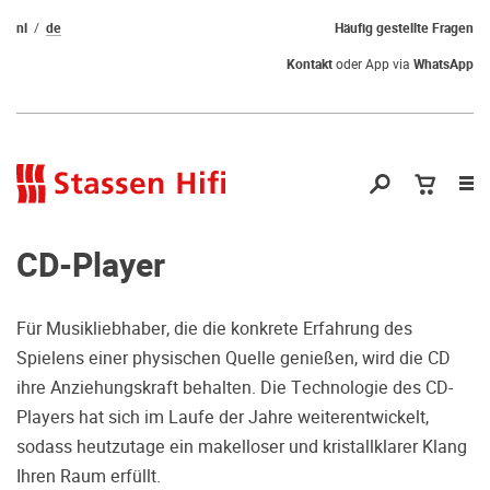
nl
de
Häufig gestellte Fragen
Kontakt
oder App via
WhatsApp
Nav
öf
CD-Player
Für Musikliebhaber, die die konkrete Erfahrung des
Spielens einer physischen Quelle genießen, wird die CD
Qual der Wahl?
ihre Anziehungskraft behalten. Die Technologie des CD-
Players hat sich im Laufe der Jahre weiterentwickelt,
Warum kommen Sie nicht vorbei und
sodass heutzutage ein makelloser und kristallklarer Klang
hören erstmal Probe? Dadurch stellen
Ihren Raum erfüllt.
Sie sicher, dass Sie die richtige Wahl