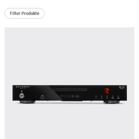
treffen.
Filter Produkte
Oft werden Produkte auf Empfehlung
Dritter oder z.B. aufgrund einer Rezension
gekauft. Leider bereuen viele Menschen ihre
Entscheidung, weil ihr persönlicher
Geschmack doch anders ist als der
Geschmack desjenigen, auf den sie gehört
haben. Deshalb bieten wir Ihnen die
Möglichkeit, Ihr(e) Wunschgerät(e) ganz
ohne Zeitdruck in unserem Palazzo
Hörschloss Probe zu hören. Nutzen Sie
diese Möglichkeit!
Vereinbaren Sie einen Hörtermin.