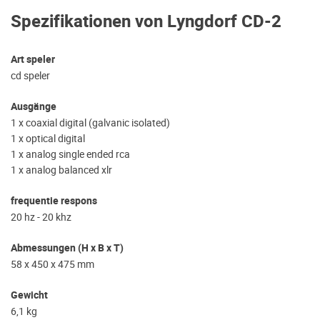
Spezifikationen von Lyngdorf CD-2
Art speler
cd speler
Ausgänge
1 x coaxial digital (galvanic isolated)
1 x optical digital
1 x analog single ended rca
1 x analog balanced xlr
frequentie respons
20 hz - 20 khz
Abmessungen (H x B x T)
58 x 450 x 475 mm
Gewicht
6,1 kg