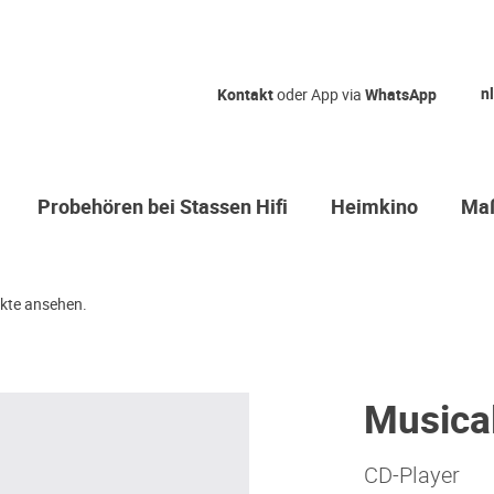
nl
Kontakt
oder App via
WhatsApp
Probehören bei Stassen Hifi
Heimkino
Maß
kte ansehen.
Musical
CD-Player