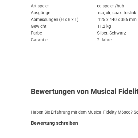
Art speler
cd speler /hub
Ausgänge
rca, xlr, coax, toslink
Abmessungen (H x B x T)
125 x 440 x 385 mm
Gewicht
11,2 kg
Farbe
Silber, Schwarz
Garantie
2 Jahre
Bewertungen von Musical Fidel
Haben Sie Erfahrung mit dem Musical Fidelity M6scd? Sc
Bewertung schreiben