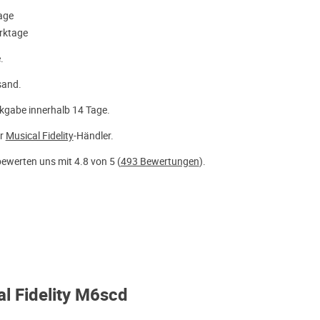
tage
rktage
.
sand.
kgabe innerhalb 14 Tage.
er
Musical Fidelity
-Händler.
ewerten uns mit 4.8 von 5 (
493 Bewertungen
).
al Fidelity M6scd