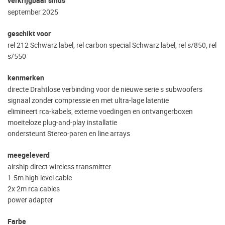
verkrijgbaar sinds
september 2025
geschikt voor
rel 212 Schwarz label, rel carbon special Schwarz label, rel s/850, rel
s/550
kenmerken
directe Drahtlose verbinding voor de nieuwe serie s subwoofers
signaal zonder compressie en met ultra-lage latentie
elimineert rca-kabels, externe voedingen en ontvangerboxen
moeiteloze plug-and-play installatie
ondersteunt Stereo-paren en line arrays
meegeleverd
airship direct wireless transmitter
1.5m high level cable
2x 2m rca cables
power adapter
Farbe