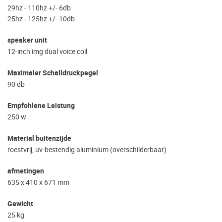
29hz - 110hz +/- 6db
25hz - 125hz +/- 10db
speaker unit
12-inch img dual voice coil
Maximaler Schalldruckpegel
90 db
Empfohlene Leistung
250 w
Material buitenzijde
roestvrij, uv-bestendig aluminium (overschilderbaar)
afmetingen
635 x 410 x 671 mm
Gewicht
25 kg