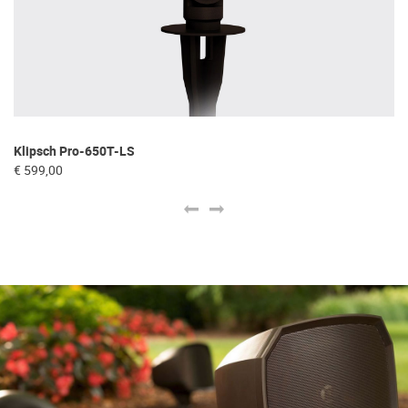
Klipsch Pro-650T-LS
K
€ 599,00
€ 