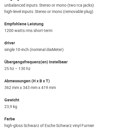
unbalanced inputs: Stereo or mono (two rca jacks)
high-level inputs: Stereo or mono (removable plug)
Empfohlene Leistung
1200 watts rms short-term
driver
single 10-inch (nominal diaMeter)
Übergangsfrequenz(en) instelbaar
25 hz – 130 hz
Abmessungen (H x B x T)
362 mm x 343 mm x 419 mm
Gewicht
23,9 kg
Farbe
high-gloss Schwarz of Esche Schwarz vinyl Furnier