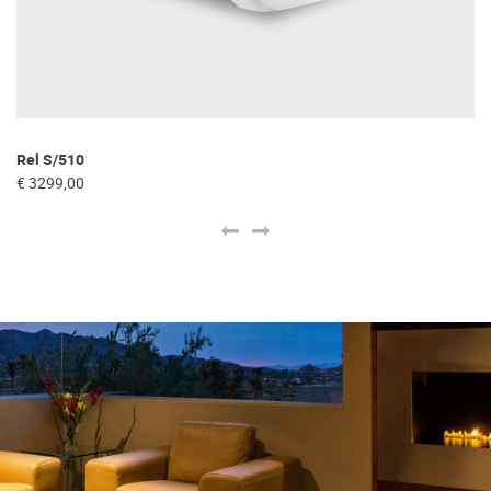
Rel S/510
S
€ 3299,00
€ 