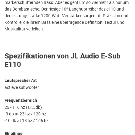
markerschütternden Bass. Aber es geht um so viel mehr als nur um
das Bombastische. Der riesige 10″-Langhubtreiber des e110 und
der leistungsstarke 1200-Watt-Verstärker sorgen für Präzision und
Kontrolle, die Ihrem Bass eine überragende Definition, Textur und
Musikalität verleihen.
Spezifikationen von JL Audio E-Sub
E110
Lautsprecher Art
actieve subwoofer
Frequenzbereich
25 - 116 hz (±1.5db)
-3 db at 23 hz / 120 hz
-10 db at 18 hz / 165 hz
Eingänge