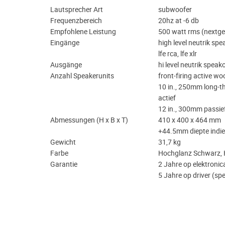
Lautsprecher Art
subwoofer
Frequenzbereich
20hz at -6 db
Empfohlene Leistung
500 watt rms (nextge
Eingänge
high level neutrik spe
lfe rca, lfe xlr
Ausgänge
hi level neutrik speakon
Anzahl Speakerunits
front-firing active wo
10 in., 250mm long-t
actief
12 in., 300mm passie
Abmessungen (H x B x T)
410 x 400 x 464 mm
+44.5mm diepte indien
Gewicht
31,7 kg
Farbe
Hochglanz Schwarz, 
Garantie
2 Jahre op elektronic
5 Jahre op driver (sp