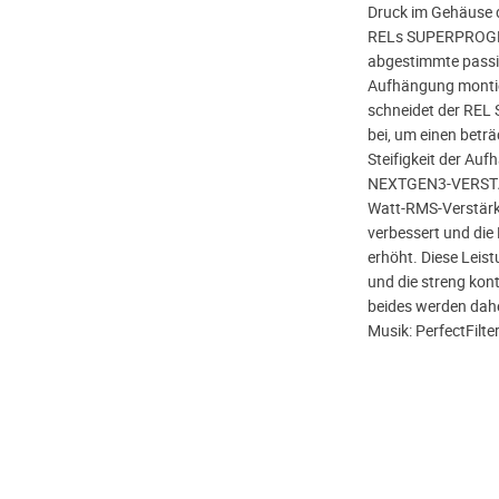
Druck im Gehäuse d
RELs SUPERPROGRE
abgestimmte passive
Aufhängung montier
schneidet der REL 
bei, um einen beträ
Steifigkeit der A
NEXTGEN3-VERSTÄR
Watt-RMS-Verstärk
verbessert und di
erhöht. Diese Leis
und die streng kont
beides werden daher
Musik: PerfectFilte