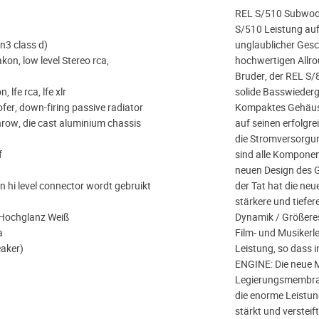
REL S/510 Subwoofer
S/510 Leistung auf 
n3 class d)
unglaublicher Gesc
akon, low level Stereo rca,
hochwertigen Allro
Bruder, der REL S/
, lfe rca, lfe xlr
solide Basswiederg
ofer, down-firing passive radiator
Kompaktes Gehäuse
hrow, die cast aluminium chassis
auf seinen erfolgr
die Stromversorgung
f
sind alle Komponen
neuen Design des G
 hi level connector wordt gebruikt
der Tat hat die neue
stärkere und tiefe
Hochglanz Weiß
Dynamik / Größeres 
a
Film- und Musikerl
eaker)
Leistung, so dass
ENGINE: Die neue M
Legierungsmembran,
die enorme Leistung
stärkt und versteif