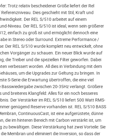
: Trotz relativ bescheidener Größe liefert der Rel
Referenzniveau. Dies geschieht mit Stil, Kraft und
hwindigkeit. Der REL S/510 arbeitet auf einem
und-Niveau. Der REL S/510 ist ideal, wenn sein größerer
812, einfach zu groß ist und ermöglicht dennoch eine
abe in Stereo oder Surround. Extreme Performance /
: Der REL S/510 wurde komplett neu entwickelt, ohne
eichen Vorgänger zu schauen. Ein neuer Blick wurde auf
, die Treiber und die speziellen Filter geworfen. Dabei
ten verbessert worden. All dies in Verbindung mit dem
ehäuses, um die Upgrades zur Geltung zu bringen. In
ste S-Serie die Erwartung übertroffen, die eine viel
re Basswiedergabe zwischen 20-35Hz verlangt. Größere
und breiteres Klangfeld: Alles für ein noch besseres
ebnis. Der Verstärker im REL S/510 liefert 500 Watt RMS-
 immer genügend Reserve vorhanden ist. REL S/510 BASS
embran, ContinuousCast, ist eine aufgerüstete, dünne
 die im hinteren Bereich mit Carbon verstärkt ist, um
 zu bewältigen. Diese Verstärkung hat zwei Vorteile: Sie
t die Membran und eliminiert die Inversion, so dass der