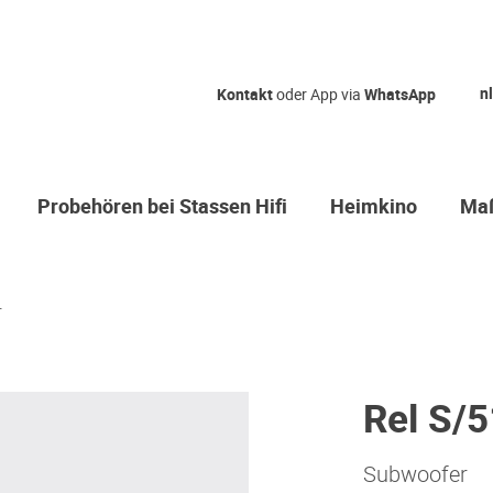
nl
Kontakt
oder App via
WhatsApp
Probehören bei Stassen Hifi
Heimkino
Maß
.
Rel S/
Subwoofer