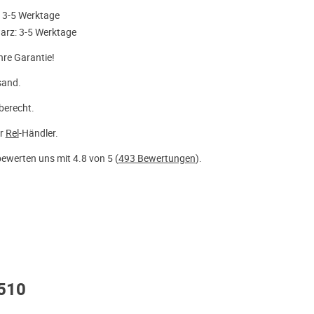
 3-5 Werktage
rz: 3-5 Werktage
hre Garantie!
sand.
berecht.
er
Rel
-Händler.
ewerten uns mit 4.8 von 5 (
493 Bewertungen
).
/510