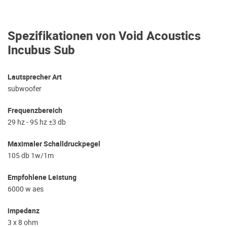
Spezifikationen von Void Acoustics
Incubus Sub
Lautsprecher Art
subwoofer
Frequenzbereich
29 hz - 95 hz ±3 db
Maximaler Schalldruckpegel
105 db 1w/1m
Empfohlene Leistung
6000 w aes
impedanz
3 x 8 ohm