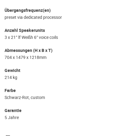
Übergangsfrequenz(en)
preset via dedicated processor
Anzahl Speakerunits
3 x 21” lf Weißh 6” voice coils
Abmessungen (H x B x T)
704 x 1479 x 1218mm
Gewicht
214 kg
Farbe
Schwarz-Rot, custom
Garantie
5 Jahre