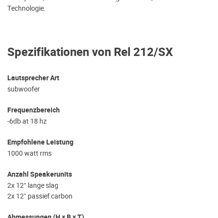
Technologie.
Spezifikationen von Rel 212/SX
Lautsprecher Art
subwoofer
Frequenzbereich
-6db at 18 hz
Empfohlene Leistung
1000 watt rms
Anzahl Speakerunits
2x 12" lange slag
2x 12" passief carbon
Abmessungen (H x B x T)