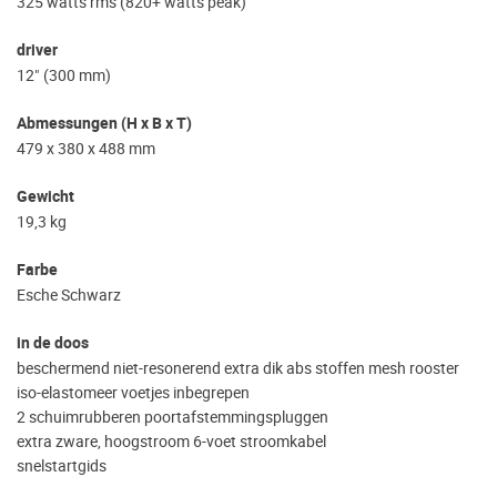
325 watts rms (820+ watts peak)
driver
12" (300 mm)
Abmessungen (H x B x T)
479 x 380 x 488 mm
Gewicht
19,3 kg
Farbe
Esche Schwarz
in de doos
beschermend niet-resonerend extra dik abs stoffen mesh rooster
iso-elastomeer voetjes inbegrepen
2 schuimrubberen poortafstemmingspluggen
extra zware, hoogstroom 6-voet stroomkabel
snelstartgids