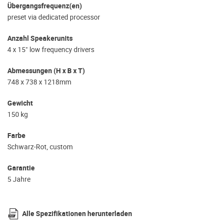
Übergangsfrequenz(en)
preset via dedicated processor
Anzahl Speakerunits
4 x 15" low frequency drivers
Abmessungen (H x B x T)
748 x 738 x 1218mm
Gewicht
150 kg
Farbe
Schwarz-Rot, custom
Garantie
5 Jahre
Alle Spezifikationen herunterladen