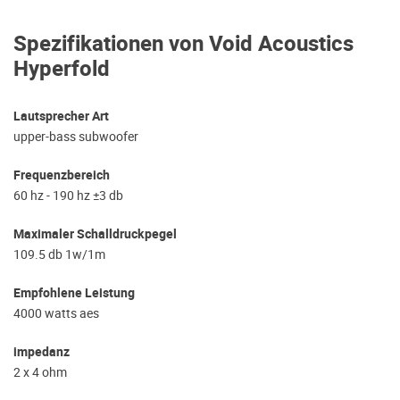
Spezifikationen von Void Acoustics
Hyperfold
Lautsprecher Art
upper-bass subwoofer
Frequenzbereich
60 hz - 190 hz ±3 db
Maximaler Schalldruckpegel
109.5 db 1w/1m
Empfohlene Leistung
4000 watts aes
impedanz
2 x 4 ohm