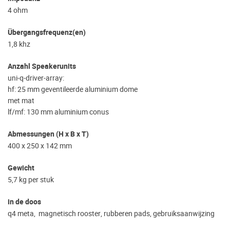
4 ohm
Übergangsfrequenz(en)
1,8 khz
Anzahl Speakerunits
uni-q-driver-array:
hf: 25 mm geventileerde aluminium dome
met mat
lf/mf: 130 mm aluminium conus
Abmessungen (H x B x T)
400 x 250 x 142 mm
Gewicht
5,7 kg per stuk
in de doos
q4 meta, magnetisch rooster, rubberen pads, gebruiksaanwijzing