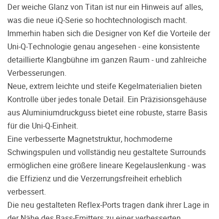
treffen.
Der weiche Glanz von Titan ist nur ein Hinweis auf alles,
was die neue iQ-Serie so hochtechnologisch macht.
Oft werden Produkte auf Empfehlung
Dritter oder z.B. aufgrund einer Rezension
Immerhin haben sich die Designer von Kef die Vorteile der
gekauft. Leider bereuen viele Menschen ihre
Uni-Q-Technologie genau angesehen - eine konsistente
Entscheidung, weil ihr persönlicher
detaillierte Klangbühne im ganzen Raum - und zahlreiche
Geschmack doch anders ist als der
Verbesserungen.
Geschmack desjenigen, auf den sie gehört
Neue, extrem leichte und steife Kegelmaterialien bieten
haben. Deshalb bieten wir Ihnen die
Möglichkeit, Ihr(e) Wunschgerät(e) ganz
Kontrolle über jedes tonale Detail. Ein Präzisionsgehäuse
ohne Zeitdruck in unserem Palazzo
aus Aluminiumdruckguss bietet eine robuste, starre Basis
Hörschloss Probe zu hören. Nutzen Sie
für die Uni-Q-Einheit.
diese Möglichkeit!
Eine verbesserte Magnetstruktur, hochmoderne
Vereinbaren Sie einen Hörtermin.
Schwingspulen und vollständig neu gestaltete Surrounds
ermöglichen eine größere lineare Kegelauslenkung - was
die Effizienz und die Verzerrungsfreiheit erheblich
verbessert.
Die neu gestalteten Reflex-Ports tragen dank ihrer Lage in
der Nähe des Bass-Emitters zu einer verbesserten