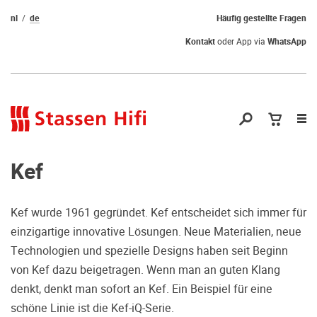
nl
de
Häufig gestellte Fragen
Kontakt
oder App via
WhatsApp
Nav
öf
Kef
Kef wurde 1961 gegründet. Kef entscheidet sich immer für
einzigartige innovative Lösungen. Neue Materialien, neue
Qual der Wahl?
Technologien und spezielle Designs haben seit Beginn
von Kef dazu beigetragen. Wenn man an guten Klang
Warum kommen Sie nicht vorbei und
denkt, denkt man sofort an Kef. Ein Beispiel für eine
hören erstmal Probe? Dadurch stellen
schöne Linie ist die Kef-iQ-Serie.
Sie sicher, dass Sie die richtige Wahl