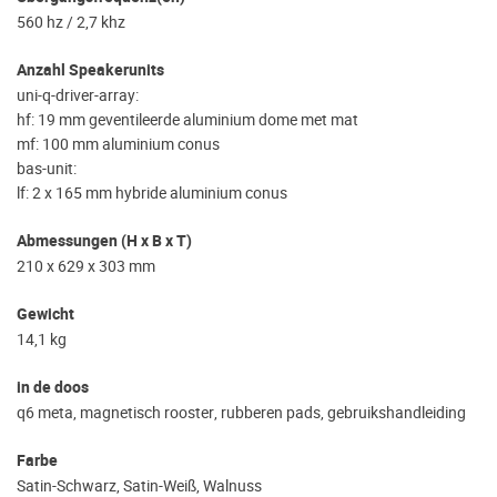
560 hz / 2,7 khz
Anzahl Speakerunits
uni-q-driver-array:
hf: 19 mm geventileerde aluminium dome met mat
mf: 100 mm aluminium conus
bas-unit:
lf: 2 x 165 mm hybride aluminium conus
Abmessungen (H x B x T)
210 x 629 x 303 mm
Gewicht
14,1 kg
in de doos
q6 meta, magnetisch rooster, rubberen pads, gebruikshandleiding
Farbe
Satin-Schwarz, Satin-Weiß, Walnuss