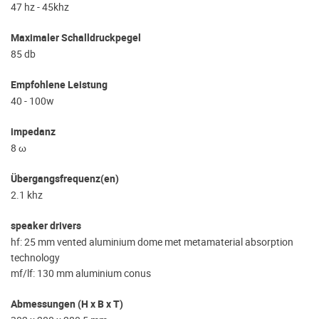
47 hz - 45khz
Maximaler Schalldruckpegel
85 db
Empfohlene Leistung
40 - 100w
impedanz
8 ω
Übergangsfrequenz(en)
2.1 khz
speaker drivers
hf: 25 mm vented aluminium dome met metamaterial absorption
technology
mf/lf: 130 mm aluminium conus
Abmessungen (H x B x T)