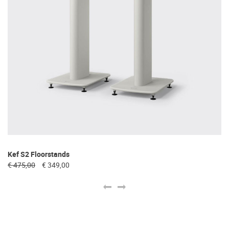
Kef S2 Floorstands
Bl
€ 475,00
€ 349,00
€ 