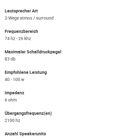
Lautsprecher Art
2-Wege atmos / surround
Frequenzbereich
74 hz - 26 khz
Maximaler Schalldruckpegel
83 db
Empfohlene Leistung
40 - 100 w
impedanz
6 ohm
Übergangsfrequenz(en)
2100 hz
Anzahl Speakerunits