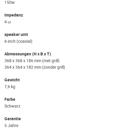
150w
impedanz
4 ω
speaker unit
6-inch (coaxial)
Abmessungen (H x B x T)
368 x 368 x 186 mm (met grill)
364 x 364 x 182 mm (zonder grill)
Gewicht
7,6 kg
Farbe
Schwarz
Garantie
5 Jahre