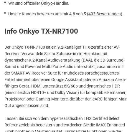
Wir sind offizieller
Onkyo
-Händler.
Unsere Kunden bewerten uns mit 4.8 von 5 (
493 Bewertungen
).
Info Onkyo TX-NR7100
Der Onkyo TX-NR7100 ist ein 9.2-kanaliger THX-zertifizierter AV-
Receiver. Verwandeln Sie Ihr Zuhause in ein Heimkino mit
dynamischer 9.2-Kanal-Audioverstärkung (DAA), die 3D-Surround-
Sound und Powered Multi-Zone-Audio unterstützt, zusammen mit
der SMART AV Receiver Suite für müheloses sprachgesteuertes
Entertainment über einen Google Assistant oder ein Amazon Alexa-
fähiges Gerät. HDMI unterstützt 8K/60p und dynamisches HDR
(einschließlich HDR10+ und Dolby Vision) für kompatible Fernseher,
Projektoren oder Gaming-Monitore, die über den eARC-fähigen Main
Out angeschlossen sind.
Lassen Sie sich von dem hyperrealistischen THX Certified Select
Referenzerlebnis begeistern und entdecken Sie die IMAX Enhanced
Filmbibliothek in Meisterqualität. Einzigartige Funktionen wie die