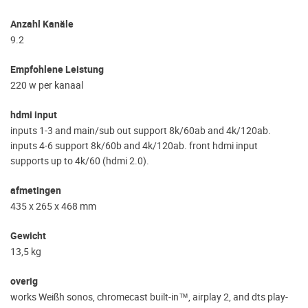
Anzahl Kanäle
9.2
Empfohlene Leistung
220 w per kanaal
hdmi input
inputs 1-3 and main/sub out support 8k/60ab and 4k/120ab.
inputs 4-6 support 8k/60b and 4k/120ab. front hdmi input
supports up to 4k/60 (hdmi 2.0).
afmetingen
435 x 265 x 468 mm
Gewicht
13,5 kg
overig
works Weißh sonos, chromecast built-in™, airplay 2, and dts play-