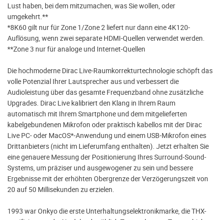
Lust haben, bei dem mitzumachen, was Sie wollen, oder
umgekehrt.**
*8K60 gilt nur für Zone 1/Zone 2 liefert nur dann eine 4K120-
Auflösung, wenn zwei separate HDMI-Quellen verwendet werden.
**Zone 3 nur für analoge und Internet-Quellen
Die hochmoderne Dirac Live-Raumkorrekturtechnologie schöpft das
volle Potenzial Ihrer Lautsprecher aus und verbessert die
Audioleistung über das gesamte Frequenzband ohne zusätzliche
Upgrades. Dirac Live kalibriert den Klang in Ihrem Raum
automatisch mit Ihrem Smartphone und dem mitgelieferten
kabelgebundenen Mikrofon oder praktisch kabellos mit der Dirac
Live PC- oder MacOS*-Anwendung und einem USB-Mikrofon eines
Drittanbieters (nicht im Lieferumfang enthalten). Jetzt erhalten Sie
eine genauere Messung der Positionierung Ihres Surround-Sound-
Systems, um präziser und ausgewogener zu sein und bessere
Ergebnisse mit der erhöhten Obergrenze der Verzögerungszeit von
20 auf 50 Millisekunden zu erzielen.
1993 war Onkyo die erste Unterhaltungselektronikmarke, die THX-