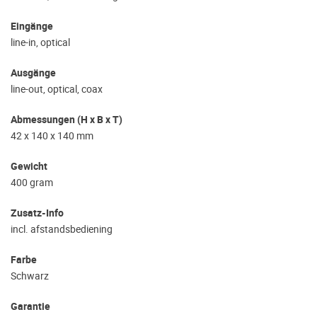
Eingänge
line-in, optical
Ausgänge
line-out, optical, coax
Abmessungen (H x B x T)
42 x 140 x 140 mm
Gewicht
400 gram
Zusatz-Info
incl. afstandsbediening
Farbe
Schwarz
Garantie