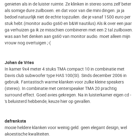
genieten als in de luister ruimte. Ze klinken in stereo soms zelf beter
als somige dure zuilboxen. en dat voor van die mini dingen. ja ja
bedoel natuurlijk niet de echte topzuilen. die je vanaf 1500 euro per
stuk hebt.(monitor audio gs60 en b&W nautilus) Als ik over een jaar
ga verhuizen ga ik ze misschien combineren met een 2 tal zuilboxen.
was aan het denken aan gs60 van monitor audio. moet alleen mijn
vrouw nog overtuigen ;-(
Johan de Vries
In kamer 9x4 meter 4 stuks TMA compact 10 in combinatie met
Davis club subwoofer type HAS 100(SI). Sinds december 2006 in
gebruik. Fantastisch warme klanken voor zulke kleine speakers
(stereo). In combinatie met centerspeaker TMA 20 prachtig
surround effect. Goed avies gekregen. Na in luisterkamer eigen cd -
's beluisterd hebbende, keuze hier op gevallen.
dafranksta
mooie heldere klanken voor weinig geld. geen elegant design, wel
akoestische kwaliteiten.