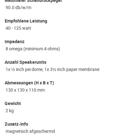
Maximaler Schalldruckpegel
90.0 db/w/m
Empfohlene Leistung
40 - 125 watt
impedanz
8 omega (minimum 4 ohms)
Anzahl Speakerunits
1x ½ inch pei dome, 1x 3½ inch paper membrane
Abmessungen (H x B x T)
130 x 130 x 110 mm
Gewicht
2 kg.
Zusatz-Info
magnetisch afgeschermd