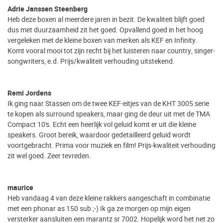
Adrie Janssen Steenberg
Heb deze boxen al meerdere jaren in bezit. De kwaliteit blijft goed
dus met duurzaamheid zit het goed. Opvallend goed in het hoog
vergeleken met de kleine boxen van merken als KEF en Infinity.
Komt vooral mooi tot zijn recht bij het luisteren naar country, singer-
songwriters, e.d. Prijs/kwaliteit verhouding uitstekend.
Remi Jordens
Ik ging naar Stassen om de twee KEF-eitjes van de KHT 3005 serie
te kopen als surround speakers, maar ging de deur uit met de TMA
Compact 10's. Echt een heerlijk vol geluid komt er uit die kleine
speakers. Groot bereik, waardoor gedetailleerd geluid wordt
voortgebracht. Prima voor muziek en film! Prijs-kwaliteit verhouding
zit wel goed. Zeer tevreden.
maurice
Heb vandaag 4 van deze kleine rakkers aangeschaft in combinatie
met een phonar as 150 sub ;-) Ik ga ze morgen op mijn eigen
versterker aansluiten een marantz sr 7002. Hopelijk word het net zo