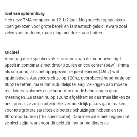
roel van spierenburg
Heb deze TMA compact nu 12 1/2 jaar. Nog steeds topspeakers.
Toen gekozen voor grote bereik en fantastisch geluid. Kwam zoal
velen voor anderen, maar ging met deze naar buiten.
Michiel
Vandaag deze speakers als surrounds aan de muur bevestigd.
Speelt in combinatie met dm640 zuilen en cc6 center (b&w). Prima
als surround, al is het opgegeven frequentiebereik (45hz) wat
optimistisch. Audysee stelt ze op 120hz, geprobeerd handmatig op
80hz te zetten, maar dat is duidelijk te laag. Ze krijgen dan moeite
met luidere volumes en je hoort dan dat de behuizingen gaan
meezingen. Ze staan nu op 120hz afgefiltert en daarmee klinken ze
best prima, ze zullen uiteindelijk vermoedelijk plaats gaan maken
voor iets grotere satelites die betere behuizingen hebben en tot
80hz doorkunnen (thx specificatie). Daarmee wil ik niet zeggen dat
ze slecht zijn, want voor dit geld zijn het prima dingetjes.