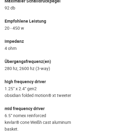
Maximaler Schalldruckpegel
92 db
Empfohlene Leistung
20 - 450 w
impedanz
4 ohm
Übergangsfrequenz(en)
280 hz, 2600 hz (3-way)
high frequency driver
1.25” x 2.4” gen2
obsidian folded motion® xt tweeter
mid frequency driver
6.5” nomex reinforced
kevlar® cone Weißh cast aluminum
basket.