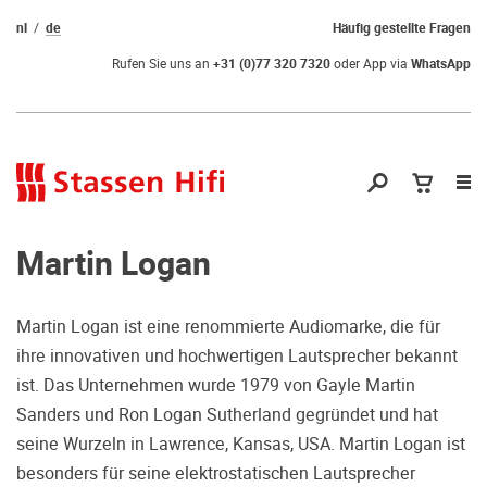
nl
de
Häufig gestellte Fragen
Rufen Sie uns an
+31 (0)77 320 7320
oder App via
WhatsApp
Nav
öf
Martin Logan
Martin Logan ist eine renommierte Audiomarke, die für
ihre innovativen und hochwertigen Lautsprecher bekannt
Qual der Wahl?
ist. Das Unternehmen wurde 1979 von Gayle Martin
Sanders und Ron Logan Sutherland gegründet und hat
Warum kommen Sie nicht vorbei und
seine Wurzeln in Lawrence, Kansas, USA. Martin Logan ist
hören erstmal Probe? Dadurch stellen
besonders für seine elektrostatischen Lautsprecher
Sie sicher, dass Sie die richtige Wahl