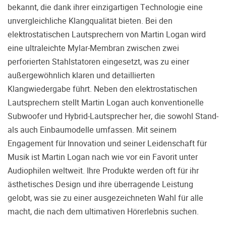
treffen.
bekannt, die dank ihrer einzigartigen Technologie eine
unvergleichliche Klangqualität bieten. Bei den
Oft werden Produkte auf Empfehlung
Dritter oder z.B. aufgrund einer Rezension
elektrostatischen Lautsprechern von Martin Logan wird
gekauft. Leider bereuen viele Menschen ihre
eine ultraleichte Mylar-Membran zwischen zwei
Entscheidung, weil ihr persönlicher
perforierten Stahlstatoren eingesetzt, was zu einer
Geschmack doch anders ist als der
außergewöhnlich klaren und detaillierten
Geschmack desjenigen, auf den sie gehört
Klangwiedergabe führt. Neben den elektrostatischen
haben. Deshalb bieten wir Ihnen die
Möglichkeit, Ihr(e) Wunschgerät(e) ganz
Lautsprechern stellt Martin Logan auch konventionelle
ohne Zeitdruck in unserem Palazzo
Subwoofer und Hybrid-Lautsprecher her, die sowohl Stand-
Hörschloss Probe zu hören. Nutzen Sie
als auch Einbaumodelle umfassen. Mit seinem
diese Möglichkeit!
Engagement für Innovation und seiner Leidenschaft für
Vereinbaren Sie einen Hörtermin.
Musik ist Martin Logan nach wie vor ein Favorit unter
Audiophilen weltweit. Ihre Produkte werden oft für ihr
ästhetisches Design und ihre überragende Leistung
gelobt, was sie zu einer ausgezeichneten Wahl für alle
macht, die nach dem ultimativen Hörerlebnis suchen.