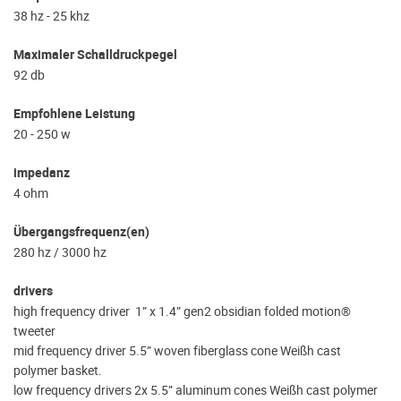
38 hz - 25 khz
Maximaler Schalldruckpegel
92 db
Empfohlene Leistung
20 - 250 w
impedanz
4 ohm
Übergangsfrequenz(en)
280 hz / 3000 hz
drivers
high frequency driver 1” x 1.4” gen2 obsidian folded motion®
tweeter
mid frequency driver 5.5” woven fiberglass cone Weißh cast
polymer basket.
low frequency drivers 2x 5.5” aluminum cones Weißh cast polymer