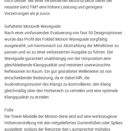
noch besser. Mit einer verbesserten Motorstruktur bietet der
neueste Gen2 FMT eine höhere Leistung und geringere
Verzerrungen als je zuvor.
Gefalteter Motion®-Waveguide
Nach einer umfassenden Evaluierung von fast 50 Designoptionen
wurde das Profil des Folded Motion Waveguide sorgfältig
ausgewählt, um harmonisch zur Abstrahlung der Mitteltöner zu
passen und so zu einer verbesserten Ausgabe zu führen. Der
Waveguide garantiert unabhängig von der Hörposition eine
gleichbleibende Klangqualität und minimiert unerwünschte
Reflexionen im Raum. Ein gut gestalteter Wellenleiter ist von
entscheidender Bedeutung, da er dabei hilft, die
Ausbreitungsmuster des Klangs zu kontrollieren, den Klang
gleichmäßig über den Hörbereich zu verteilen und eine optimale
Klangqualität zu erzielen.
Füße
Die Tower-Modelle der Motion-Serie sind auf eine werkzeuglose
Höhenverstellung mit den mitgelieferten Gummifüßen oder Spikes
ausgelegt, sodass der Benutzer den Lautsprecher mühelos