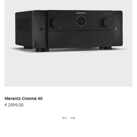
Marantz Cinema 40
Re
€ 2899,00
€ 