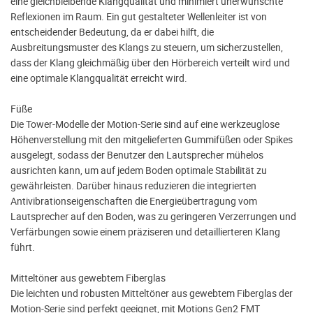
eine gleichbleibende Klangqualität und minimiert unerwünschte
Reflexionen im Raum. Ein gut gestalteter Wellenleiter ist von
entscheidender Bedeutung, da er dabei hilft, die
Ausbreitungsmuster des Klangs zu steuern, um sicherzustellen,
dass der Klang gleichmäßig über den Hörbereich verteilt wird und
eine optimale Klangqualität erreicht wird.
Füße
Die Tower-Modelle der Motion-Serie sind auf eine werkzeuglose
Höhenverstellung mit den mitgelieferten Gummifüßen oder Spikes
ausgelegt, sodass der Benutzer den Lautsprecher mühelos
ausrichten kann, um auf jedem Boden optimale Stabilität zu
gewährleisten. Darüber hinaus reduzieren die integrierten
Antivibrationseigenschaften die Energieübertragung vom
Lautsprecher auf den Boden, was zu geringeren Verzerrungen und
Verfärbungen sowie einem präziseren und detaillierteren Klang
führt.
Mitteltöner aus gewebtem Fiberglas
Die leichten und robusten Mitteltöner aus gewebtem Fiberglas der
Motion-Serie sind perfekt geeignet, mit Motions Gen2 FMT