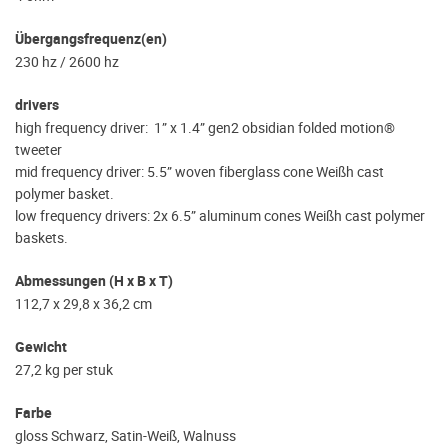
Übergangsfrequenz(en)
230 hz / 2600 hz
drivers
high frequency driver: 1” x 1.4” gen2 obsidian folded motion®
tweeter
mid frequency driver: 5.5” woven fiberglass cone Weißh cast
polymer basket.
low frequency drivers: 2x 6.5” aluminum cones Weißh cast polymer
baskets.
Abmessungen (H x B x T)
112,7 x 29,8 x 36,2 cm
Gewicht
27,2 kg per stuk
Farbe
gloss Schwarz, Satin-Weiß, Walnuss