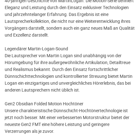
40-jährigen Geschichte von MartinLogan. Die Motion-Serie definiert
Eleganz und Leistung durch den Einsatz exklusiver Technologien
und jahrzehntelanger Erfahrung. Das Ergebnis ist eine
Lautsprecherkollektion, die nicht nur eine Weiterentwicklung ihres
Vorgängers darstellt, sondern auch ein ganz neues Maß an Qualität
und Exzellenz darstellt.
Legendärer Martin-Logan-Sound
Die Lautsprecher von Martin Logan sind unabhängig von der
Hörumgebung für ihre außergewöhnliche Artikulation, Detailtreue
und Realismus bekannt. Durch den Einsatz fortschrittlicher
Dünnschichttechnologien und kontrollierter Streuung bietet Martin
Logan ein einzigartiges und unvergleichliches Hörerlebnis, das bei
anderen Lautsprechern nicht üblich ist.
Gen2 Obsidian Folded Motion Hochtöner
Unsere charakteristische Dünnschicht-Hochtönertechnologie ist
jetzt noch besser. Mit einer verbesserten Motorstruktur bietet der
neueste Gen2 FMT eine höhere Leistung und geringere
Verzerrungen als je zuvor.