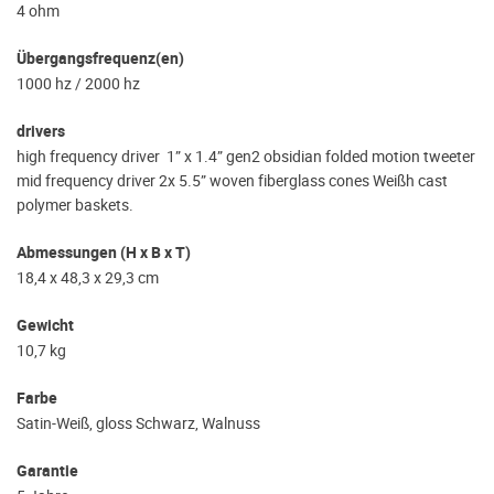
4 ohm
Übergangsfrequenz(en)
1000 hz / 2000 hz
drivers
high frequency driver 1” x 1.4” gen2 obsidian folded motion tweeter
mid frequency driver 2x 5.5” woven fiberglass cones Weißh cast
polymer baskets.
Abmessungen (H x B x T)
18,4 x 48,3 x 29,3 cm
Gewicht
10,7 kg
Farbe
Satin-Weiß, gloss Schwarz, Walnuss
Garantie