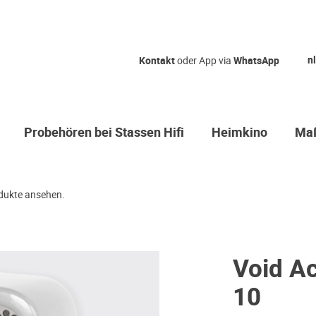
nl
Kontakt
oder App via
WhatsApp
Probehören bei Stassen Hifi
Heimkino
Maß
dukte ansehen.
Void A
10