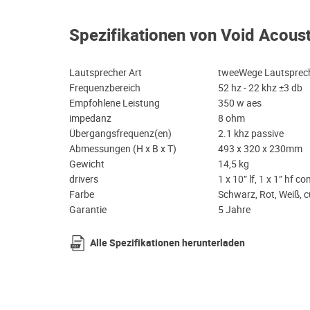
Spezifikationen von Void Acous
Lautsprecher Art
tweeWege Lautsprech
Frequenzbereich
52 hz - 22 khz ±3 db
Empfohlene Leistung
350 w aes
impedanz
8 ohm
Übergangsfrequenz(en)
2.1 khz passive
Abmessungen (H x B x T)
493 x 320 x 230mm
Gewicht
14,5 kg
drivers
1 x 10” lf, 1 x 1” hf c
Farbe
Schwarz, Rot, Weiß, 
Garantie
5 Jahre
Alle Spezifikationen herunterladen