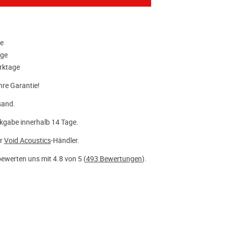
ge
age
rktage
hre Garantie!
sand.
kgabe innerhalb 14 Tage.
er
Void Acoustics
-Händler.
ewerten uns mit 4.8 von 5 (
493 Bewertungen
).