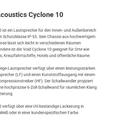
Acoustics Cyclone 10
0 ist ein Lautsprecher für den Innen- und Außenbereich
en Schutzklasse IP-55. Sein Chassis aus hochwertigem
lose lässt sich leicht in verschiedenen Räumen
dere ist der Void Cyclone 10 geeignet für Orte wie
s, Kreuzfahrtschiffe, Hotels und öffentliche Räume.
ege-Lautsprecher verfügt über einen leistungsstarken
tsprecher (LF) und einen Kunststoffausgang mit einem
ressionstreiber (HF). Der Schallwandler projiziert
ine hochpräzise 6-Zoll-Schallwand für räumlichen Klang
ierung.
0 verfügt über eine UV-beständige Lackierung in
Weiß oder in einer kundenspezifischen Farbe.