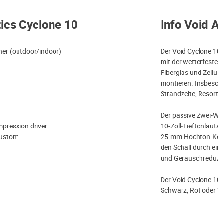
tics Cyclone 10
Info Void 
er (outdoor/indoor)
Der Void Cyclone 1
mit der wetterfest
Fiberglas und Zellu
montieren. Insbeson
Strandzelte, Resort
Der passive Zwei-W
ompression driver
10-Zoll-Tieftonlau
custom
25-mm-Hochton-Komp
den Schall durch e
und Geräuschreduz
Der Void Cyclone 1
Schwarz, Rot oder 