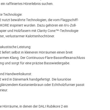
 ein raffiniertes Hörerlebnis suchen.
te Technologie:
2 nutzt bewährte Technologien, die vom Flaggschiff-
KORE inspiriert wurden. Dazu gehören ein 6½-Zoll-
pier und Holzfasern mit Clarity Cone™-Technologie
hter, verlustarmer Kalottenhochtöner.
akustische Leistung:
 liefert selbst in kleineren Hörräumen einen breit
tarmen Klang. Der Continuous-Flare-Bassreflexanschluss
ung und sorgt für eine präzise Basswiedergabe.
und Handwerkskunst:
2 wird in Dänemark handgefertigt. Die luxuriöse
hglänzendem Kastanienbraun oder Echtholzfurnier passt
rieur.
ße Hörräume, in denen der DALI Rubikore 2 ein