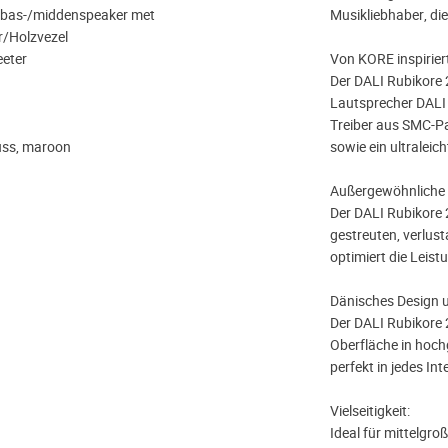
t) bas-/middenspeaker met
Musikliebhaber, die
/Holzvezel
eter
Von KORE inspirier
Der DALI Rubikore 
Lautsprecher DALI 
Treiber aus SMC-Pa
uss, maroon
sowie ein ultraleic
Außergewöhnliche 
Der DALI Rubikore 2
gestreuten, verlus
optimiert die Leist
Dänisches Design 
Der DALI Rubikore 
Oberfläche in hoc
perfekt in jedes Inte
Vielseitigkeit:
Ideal für mittelgro