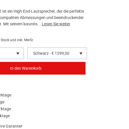
 ist ein High-End-Lautsprecher, der die perfekte
 kompakten Abmessungen und beeindruckender
t. Mit seinem luxuriös...
Lesen Sie weiter
 Stück und inkl. MwSt.
Schwarz - € 1299,00
rktage
age
rktage
ktage
hre Garantie!