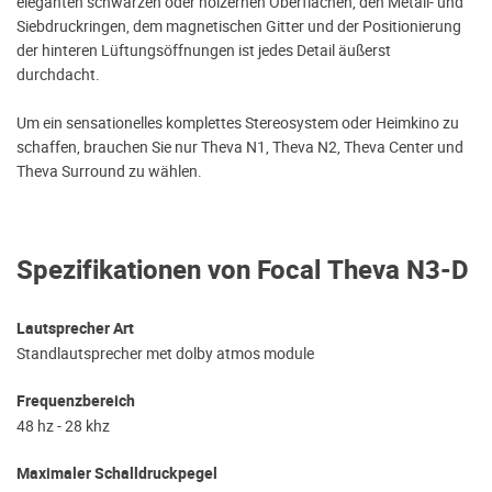
eleganten schwarzen oder hölzernen Oberflächen, den Metall- und
Siebdruckringen, dem magnetischen Gitter und der Positionierung
der hinteren Lüftungsöffnungen ist jedes Detail äußerst
durchdacht.
Um ein sensationelles komplettes Stereosystem oder Heimkino zu
schaffen, brauchen Sie nur Theva N1, Theva N2, Theva Center und
Theva Surround zu wählen.
Spezifikationen von Focal Theva N3-D
Lautsprecher Art
Standlautsprecher met dolby atmos module
Frequenzbereich
48 hz - 28 khz
Maximaler Schalldruckpegel