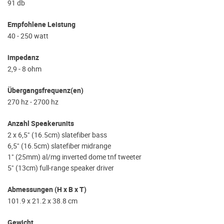
91 db
Empfohlene Leistung
40 - 250 watt
impedanz
2,9 - 8 ohm
Übergangsfrequenz(en)
270 hz - 2700 hz
Anzahl Speakerunits
2 x 6,5" (16.5cm) slatefiber bass
6,5" (16.5cm) slatefiber midrange
1" (25mm) al/mg inverted dome tnf tweeter
5" (13cm) full-range speaker driver
Abmessungen (H x B x T)
101.9 x 21.2 x 38.8 cm
Gewicht