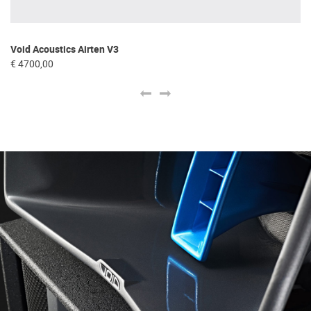
Void Acoustics Airten V3
Vo
€ 4700,00
€ 