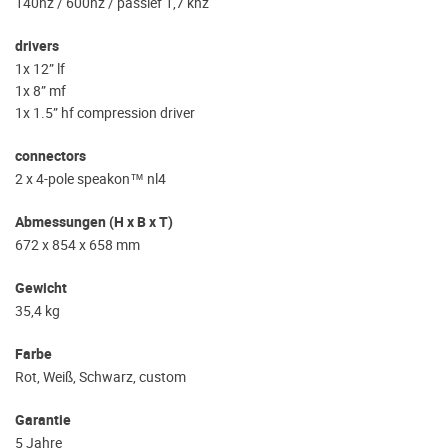
140hz / 600hz / passief 1,7 khz
drivers
1x 12” lf
1x 8” mf
1x 1.5” hf compression driver
connectors
2 x 4-pole speakon™ nl4
Abmessungen (H x B x T)
672 x 854 x 658 mm
Gewicht
35,4 kg
Farbe
Rot, Weiß, Schwarz, custom
Garantie
5 Jahre