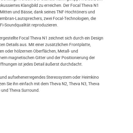
okussiertes Klangbild zu erreichen. Der Focal Theva N1
n, Mitten und Bässe, dank seines TNF-Hochtöners und
Membran-Lautsprechers, zwei Focal-Technologien, die
Fi-Soundqualität reproduzieren.
ergestellte Focal Theva N1 zeichnet sich durch ein Design
rten Details aus. Mit einer zusätzlichen Frontplatte,
n oder hölzernen Oberflächen, Metall- und
inem magnetischen Gitter und der Positionierung der
ffnungen ist jedes Detail äußerst durchdacht.
 und aufsehenerregendes Stereosystem oder Heimkino
zen Sie ihn einfach mit dem Theva N2, Theva N3, Theva
e und Theva Surround.