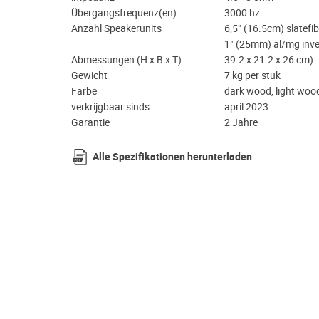
Übergangsfrequenz(en)
3000 hz
Anzahl Speakerunits
6,5" (16.5cm) slatef
1" (25mm) al/mg inve
Abmessungen (H x B x T)
39.2 x 21.2 x 26 cm)
Gewicht
7 kg per stuk
Farbe
dark wood, light woo
verkrijgbaar sinds
april 2023
Garantie
2 Jahre
Alle Spezifikationen herunterladen