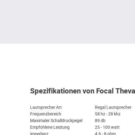
Spezifikationen von Focal Thev
Lautsprecher Art
Regal Lautsprecher
Frequenzbereich
58 hz - 28 khz
Maximaler Schalldruckpegel
89 db
Empfohlene Leistung
25 - 100 watt
impedanz
4.6 - 8 ohm