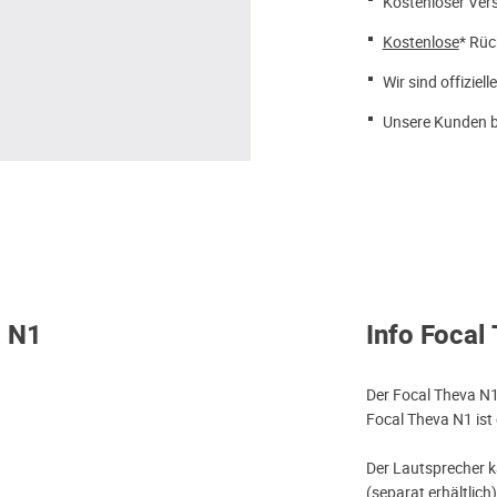
Kostenloser Ver
Kostenlose
* Rüc
Wir sind offiziell
Unsere Kunden b
a N1
Info Focal
Der Focal Theva N1
Focal Theva N1 ist
Der Lautsprecher k
(separat erhältlic