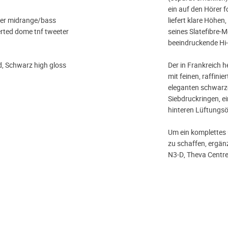
ein auf den Hörer f
iber midrange/bass
liefert klare Höhe
rted dome tnf tweeter
seines Slatefibre-
beeindruckende Hi-
d, Schwarz high gloss
Der in Frankreich h
mit feinen, raffinie
eleganten schwarze
Siebdruckringen, e
hinteren Lüftungsö
Um ein komplettes
zu schaffen, ergän
N3-D, Theva Centr