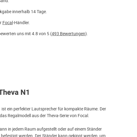
sand.
kgabe innerhalb 14 Tage.
er
Focal
-Händler.
ewerten uns mit 4.8 von 5 (
493 Bewertungen
).
 Theva N1
 ist ein perfekter Lautsprecher für kompakte Räume. Der
 das Regalmodell aus der Theva-Serie von Focal.
ann in jedem Raum aufgestellt oder auf einem Ständer
h) befestigt werden. Der Ständer kann gekippt werden, um