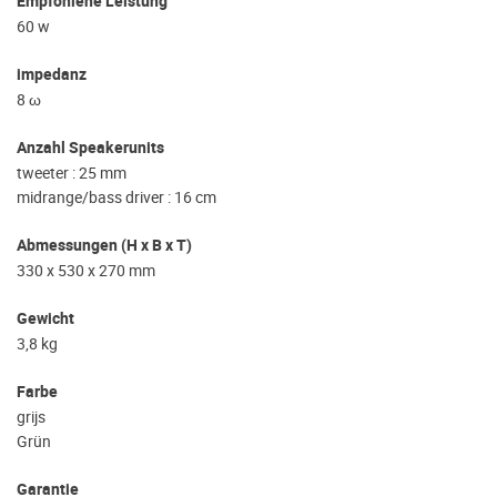
Empfohlene Leistung
60 w
impedanz
8 ω
Anzahl Speakerunits
tweeter : 25 mm
midrange/bass driver : 16 cm
Abmessungen (H x B x T)
330 x 530 x 270 mm
Gewicht
3,8 kg
Farbe
grijs
Grün
Garantie