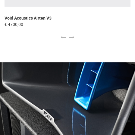
Vo
Void Acoustics Airten V3
€ 
€ 4700,00