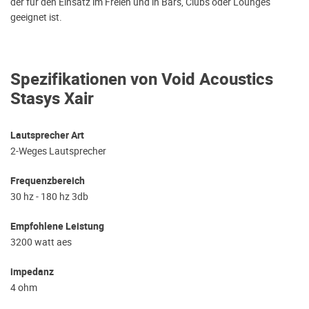
der für den Einsatz im Freien und in Bars, Clubs oder Lounges
geeignet ist.
Spezifikationen von Void Acoustics
Stasys Xair
Lautsprecher Art
2-Weges Lautsprecher
Frequenzbereich
30 hz - 180 hz 3db
Empfohlene Leistung
3200 watt aes
impedanz
4 ohm