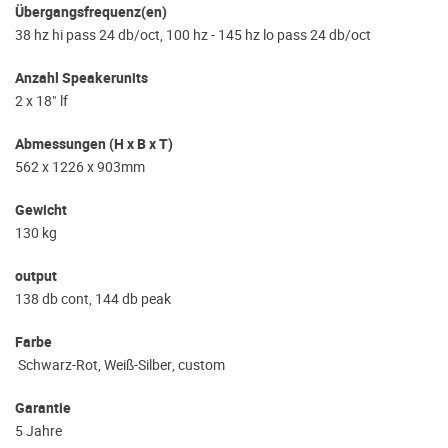
Übergangsfrequenz(en)
38 hz hi pass 24 db/oct, 100 hz - 145 hz lo pass 24 db/oct
Anzahl Speakerunits
2 x 18" lf
Abmessungen (H x B x T)
562 x 1226 x 903mm
Gewicht
130 kg
output
138 db cont, 144 db peak
Farbe
Schwarz-Rot, Weiß-Silber, custom
Garantie
5 Jahre